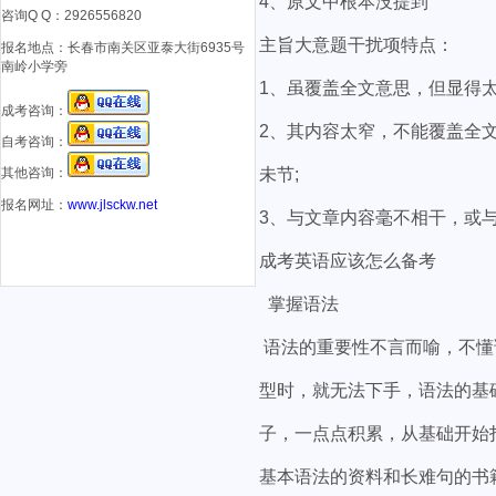
4、原文中根本没提到
咨询Q Q：2926556820
主旨大意题干扰项特点：
报名地点：
长春市南关区亚泰大街6935号
南岭小学旁
1、虽覆盖全文意思，但显得太
成考咨询：
2、其内容太窄，不能覆盖全
自考咨询：
其他咨询：
未节;
报名网址：
www.jlsckw.net
3、与文章内容毫不相干，或
成考英语应该怎么备考
掌握语法
语法的重要性不言而喻，不懂
型时，就无法下手，语法的基
子，一点点积累，从基础开始
基本语法的资料和长难句的书