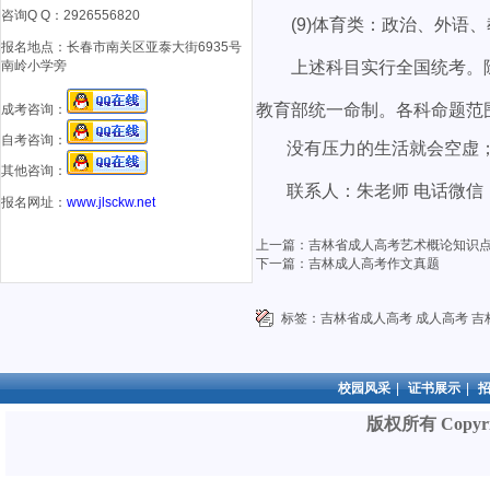
咨询Q Q：2926556820
(9)体育类：政治、外语、
报名地点：
长春市南关区亚泰大街6935号
南岭小学旁
上述科目实行全国统考。除日
教育部统一命制。各科命题范
成考咨询：
自考咨询：
没有压力的生活就会空虚；
其他咨询：
联系人：朱老师 电话微信：18
报名网址：
www.jlsckw.net
上一篇：
吉林省成人高考艺术概论知识点
下一篇：
吉林成人高考作文真题
标签：
吉林省成人高考
成人高考
吉
校园风采
|
证书展示
|
版权所有 Copyri