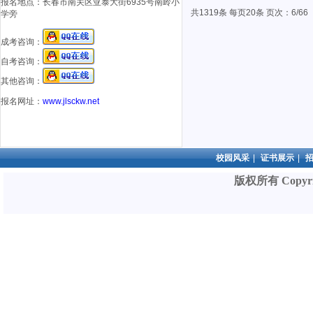
报名地点：
长春市南关区亚泰大街6935号南岭小
共1319条 每页20条 页次：6/66
学旁
成考咨询：
自考咨询：
其他咨询：
报名网址：
www.jlsckw.net
校园风采
|
证书展示
|
版权所有 Copyri